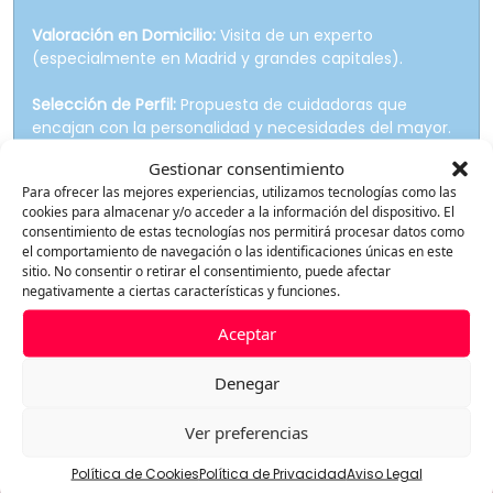
Valoración en Domicilio:
Visita de un experto
(especialmente en Madrid y grandes capitales).
Selección de Perfil:
Propuesta de cuidadoras que
encajan con la personalidad y necesidades del mayor.
Gestionar consentimiento
Seguimiento:
Control continuo para asegurar que la
Para ofrecer las mejores experiencias, utilizamos tecnologías como las
ayuda a domicilio mantiene los estándares de calidad.
cookies para almacenar y/o acceder a la información del dispositivo. El
consentimiento de estas tecnologías nos permitirá procesar datos como
el comportamiento de navegación o las identificaciones únicas en este
sitio. No consentir o retirar el consentimiento, puede afectar
negativamente a ciertas características y funciones.
Aceptar
Denegar
Cuidadoras a
Ver preferencias
domicilio
Política de Cookies
Política de Privacidad
Aviso Legal